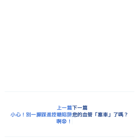
2026年7月11日
7/11【颱風門診公告】
2026年6月18日
端午節門診時間調整
2026年6月8日
祥安聯合診所 健康檢查專案限時優惠
2026年2月10日
2026年春節門診時間公告
2025年12月19日
口服避孕藥會增加乳癌風險嗎？
上一篇
下一篇
小心！別一腳踩進控糖陷阱
您的血管「塞車」了嗎？
啊😧！