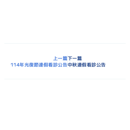
2026年2月10日
2026年春節門診時間公告
2025年12月19日
口服避孕藥會增加乳癌風險嗎？
上一篇
下一篇
114年光復節連假看診公告
中秋連假看診公告